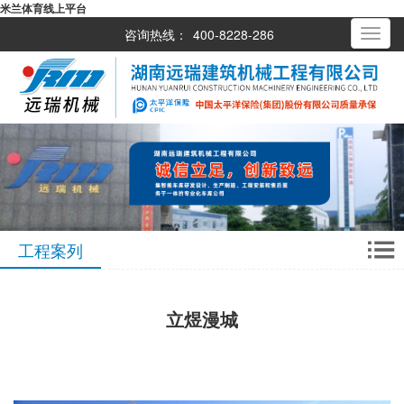
米兰体育线上平台
咨询热线：
400-8228-286
Toggle
navigati
工程案列
立煜漫城