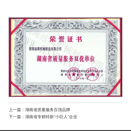
上一篇：
湖南省质量服务百强品牌
下一篇：
湖南省专精特新“小巨人”企业