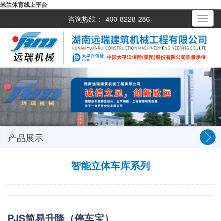
米兰体育线上平台
咨询热线：
400-8228-286
Toggle
navigati
产品展示
智能立体车库系列
PJS简易升降（停车宝）