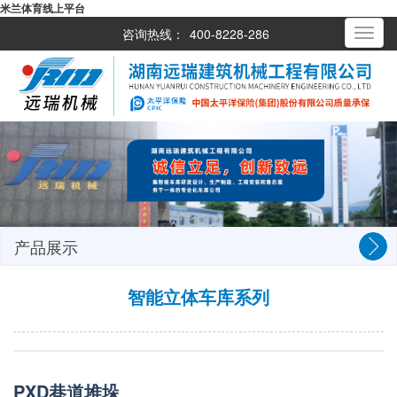
米兰体育线上平台
咨询热线：
400-8228-286
Toggle
navigati
产品展示
智能立体车库系列
PXD巷道堆垛