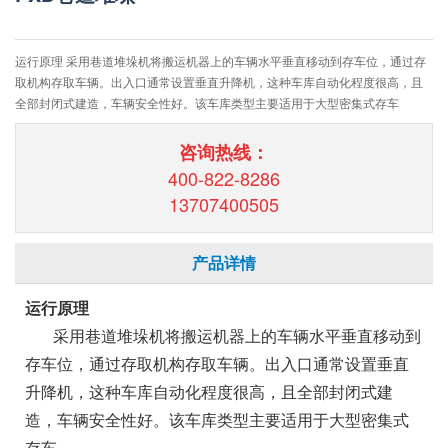
运行原理 采用巷道堆垛机将搬运机器上的车辆水平垂直移动到存车位，通过存
取机构存取车辆。出入口通常设置垂直升降机，这种车库自动化程度很高，且
全部封闭式建造，车辆安全性好。该车库类型主要适用于大型密集式存车
咨询热线：
400-822-8286
13707400505
产品详情
运行原理
采用巷道堆垛机将搬运机器上的车辆水平垂直移动到
存车位，通过存取机构存取车辆。出入口通常设置垂直
升降机，这种车库自动化程度很高，且全部封闭式建
造，车辆安全性好。该车库类型主要适用于大型密集式
存车。