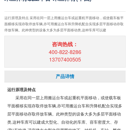
运行原理及特点 采用在同一层上用搬运台车或起重机平面移动，或使载车板平
面横移实现存取停放车辆,亦可用搬运台车和升降机配合实现多层平面移动存取
停放车辆。此种类型的设备大多为多层平面移动类,这种车库可以建
咨询热线：
400-822-8286
13707400505
产品详情
运行原理及特点
采用在同一层上用搬运台车或起重机平面移动，或使载车板
平面横移实现存取停放车辆,亦可用搬运台车和升降机配合实现多
层平面移动存取停放车辆。此种类型的设备大多为多层平面移动
类,这种车库可以建成大型化、自动化的车库、容车密度大、存