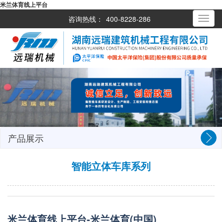
米兰体育线上平台
咨询热线：
400-8228-286
Toggle
navigati
产品展示
智能立体车库系列
米兰体育线上平台-米兰体育(中国)