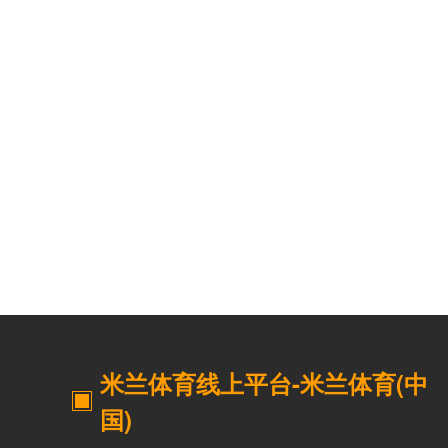
米兰体育线上平台-米兰体育(中
国)