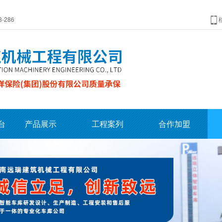
-286
台
产品展示
工程案列
合作加盟