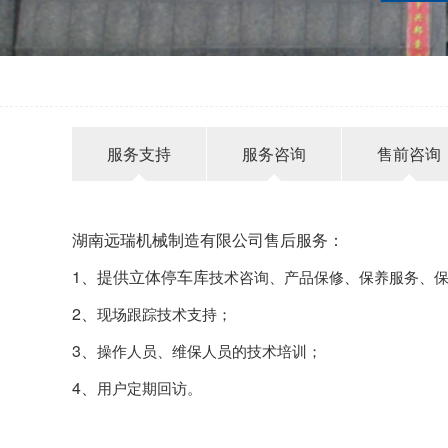
服务支持
服务咨询
售前咨询
湖南远瑞机械制造有限
1、提供立体停车库
技术咨询、产品保修、保养服务、
2、
现场跟踪技术支持；
3、
操作人员、维保人员的技术培训；
4、
用户定期回访。