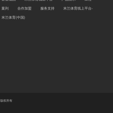
案列
合作加盟
服务支持
米兰体育线上平台-
米兰体育(中国)
)
版权所有