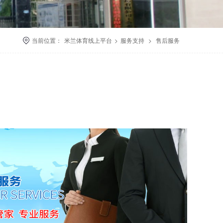
当前位置：
米兰体育线上平台
>
服务支持
>
售后服务