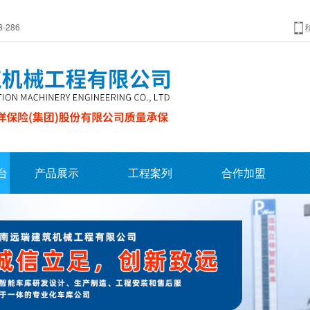
-286
台
产品展示
工程案列
合作加盟