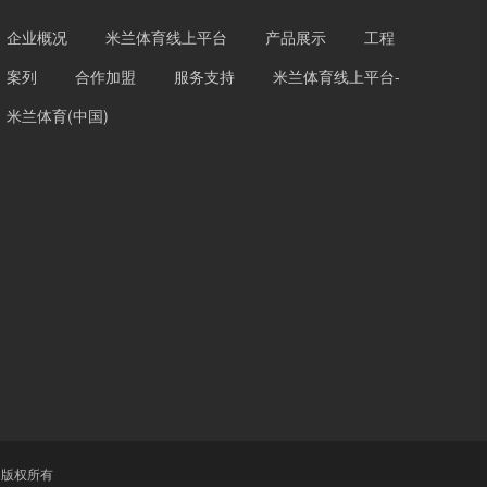
企业概况
米兰体育线上平台
产品展示
工程
案列
合作加盟
服务支持
米兰体育线上平台-
米兰体育(中国)
)
版权所有