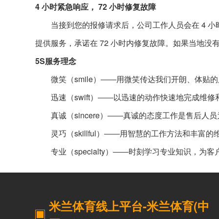
4 小时紧急响应， 72 小时修复故障
当接到您的报修请求后，公司工作人员会在 4 小
提供服务，承诺在 72 小时内修复故障。如果当地
5S服务理念
微笑（smile）――用微笑传达我们开朗、体贴的
迅速（swift）――以迅速的动作快速地完成维修
真诚（sincere）――真诚的态度工作是售后人
灵巧（skillful）――用智慧的工作方法和丰富
专业（specialty）――时刻学习专业知识，为
米兰体育线上平台-米兰体育(中