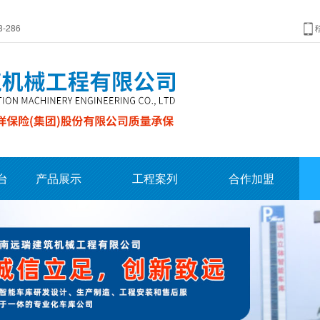
-286
台
产品展示
工程案列
合作加盟