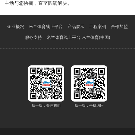
主动与您协商，直至圆满解决。
企业概况
米兰体育线上平台
产品展示
工程案列
合作加盟
服务支持
米兰体育线上平台-米兰体育(中国)
扫一扫，关注我们
扫一扫，手机访问