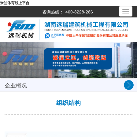
米兰体育线上平台
咨询热线：
400-8228-286
Toggle
navigati
企业概况
组织结构