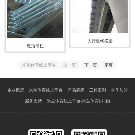
人行道钢横梁
墩顶吊栏
米兰体育线上平台
上一页
下一页
尾页
企业概况
米兰体育线上平台
产品展示
工程案列
合作加盟
服务支持
米兰体育线上平台-米兰体育(中国)