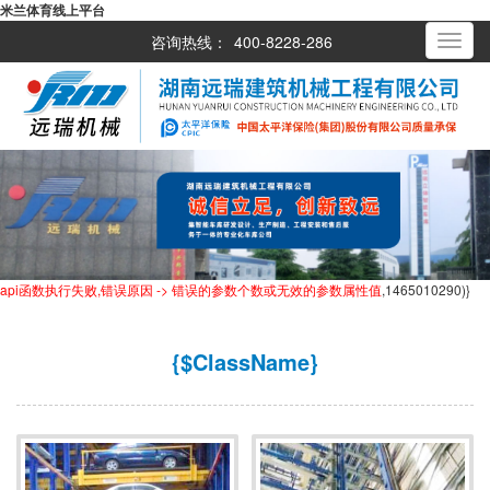
米兰体育线上平台
咨询热线：
400-8228-286
Toggle
navigati
api函数执行失败,错误原因 -> 错误的参数个数或无效的参数属性值
,1465010290)}
{$ClassName}