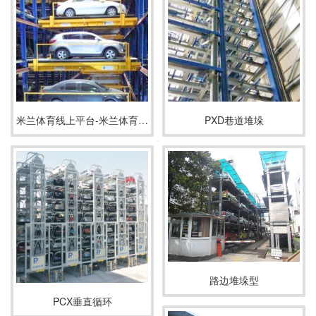
米兰体育线上平台-米兰体育(中国)
PXD巷道堆垛
路边堆垛型
PCX垂直循环