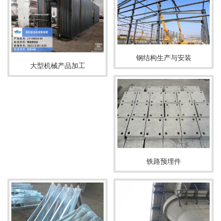
钢结构生产与安装
大型机械产品加工
铁路预埋件