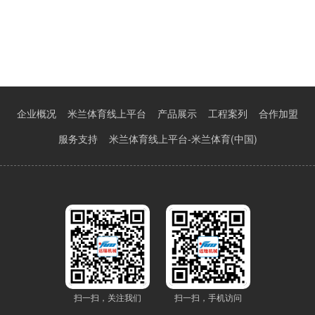
企业概况
米兰体育线上平台
产品展示
工程案列
合作加盟
服务支持
米兰体育线上平台-米兰体育(中国)
扫一扫，关注我们
扫一扫，手机访问