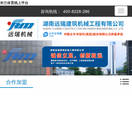
米兰体育线上平台
咨询热线：
400-8228-286
Toggle
navigati
合作加盟