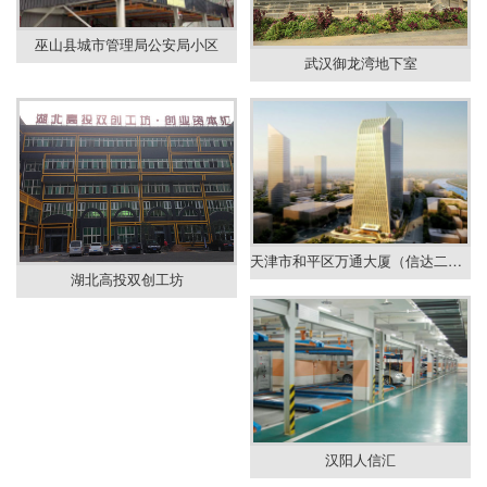
巫山县城市管理局公安局小区
武汉御龙湾地下室
天津市和平区万通大厦（信达二期）
湖北高投双创工坊
汉阳人信汇